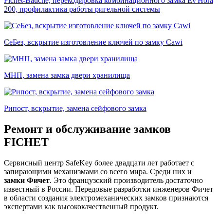
Fichet-Bauche, перекодировка комбинационного замка Ev'Hora
200, профилактика работы ригельной системы
СеБез, вскрытие изготовление ключей по замку Cawi
МНП, замена замка двери хранилища
Рипост, вскрытие, замена сейфового замка
Ремонт и обслуживание замков
FICHET
Сервисный центр SafeKey более двадцати лет работает с
запирающими механизмами со всего мира. Среди них и
замки Фичет
. Это французский производитель достаточно
известный в России. Передовые разработки инженеров Фичет
в области создания электромеханических замков признаются
экспертами как высококачественный продукт.