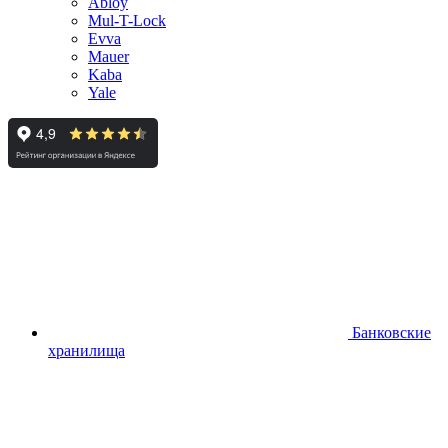
Abloy
Mul-T-Lock
Evva
Mauer
Kaba
Yale
Банковские
хранилища