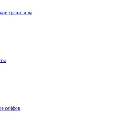
кие хранилища
аты
е сейфов