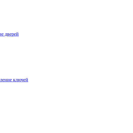
е дверей
ление ключей