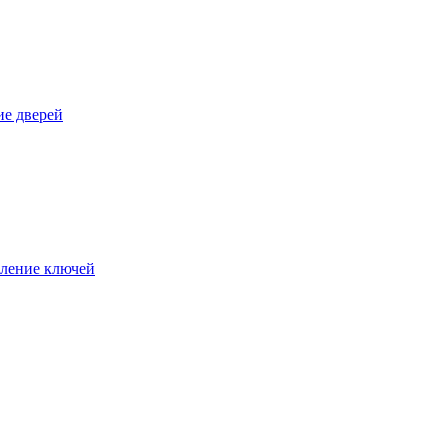
е дверей
ление ключей