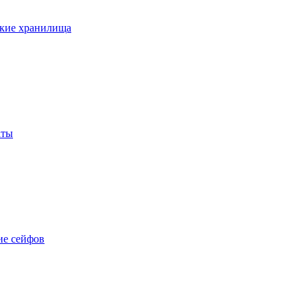
кие хранилища
аты
е сейфов