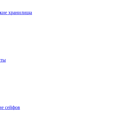
кие хранилища
аты
е сейфов