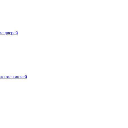
е дверей
ление ключей