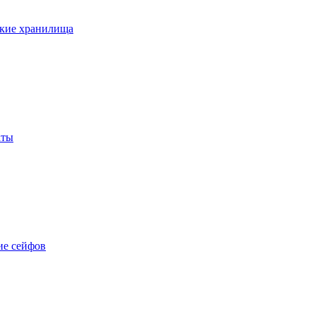
кие хранилища
аты
е сейфов