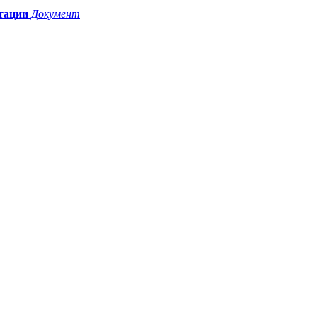
тации
Документ